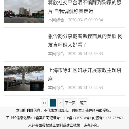
蒋欣社交平台晒不慎踩到狗屎的照
片 自我调侃称真走运
本网综合 2020-06-15 00:09:34
张含韵分享戴着狐狸面具的美照 网
友直呼姐太好看了
本网综合 2020-06-14 23:59:33
上海市徐汇区妇联开展家政主题讲
座
本网综合 2020-06-14 23:44:53
11
1
2
下一页
尾页
本网所刊载信息，不代表本网观点。刊用本网稿件须书面授权。
工业和信息化部ICP备案许可证编号：
ICP备13067708号
QQ咨询：1551752977
未经书面授权禁止复制或建立镜像，违者必究。